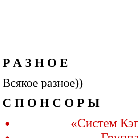
Р А З Н О Е
Всякое разное))
С П О Н С О Р Ы
«Систем Кэ
Групп