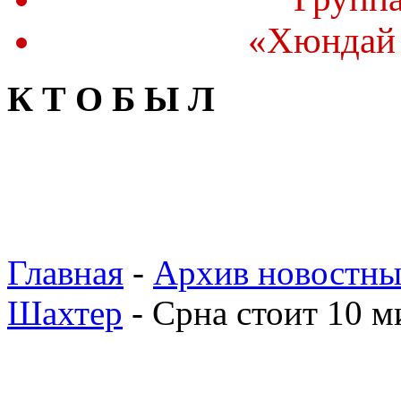
«Хюндай 
К Т О Б Ы Л
Главная
-
Архив новостны
Шахтер
- Срна стоит 10 