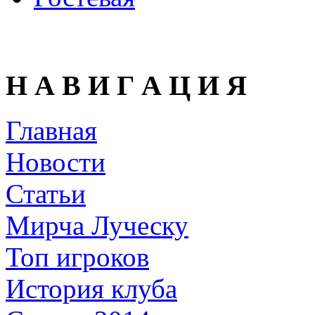
Н А В И Г А Ц И Я
Главная
Новости
Статьи
Мирча Луческу
Топ игроков
История клуба